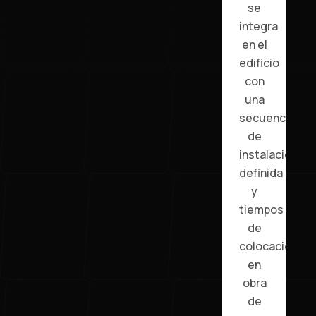
se
integra
en el
edificio
con
una
secuencia
de
instalación
definida
y
tiempos
de
colocación
en
obra
de