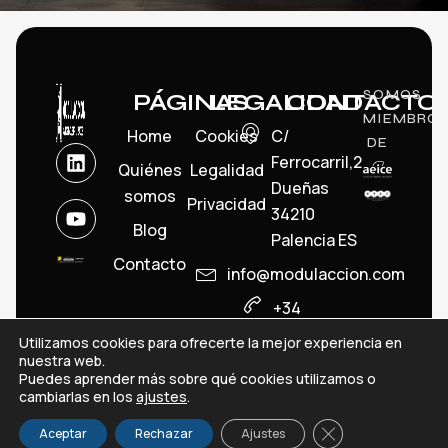
SOMOS
PÁGINAS
LEGALIDAD
CONTACTO
MIEMBRO
Home
Cookies
C/
DE
Ferrocarril,2
Quiénes
Legalidad
Dueñas
somos
Privacidad
34210
Blog
Palencia ES
Contacto
info@modulaccion.com
+34
979699533
Utilizamos cookies para ofrecerte la mejor experiencia en
nuestra web.
© Modulacción. Todos los derechos resevados
Puedes aprender más sobre qué cookies utilizamos o
info@modulaccion.com
cambiarlas en los
ajustes
.
CERRAR EL BANN
Aceptar
Rechazar
Ajustes