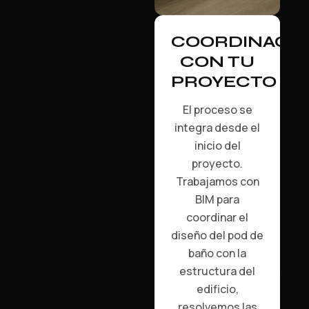
COORDINACI
CON TU
PROYECTO
El proceso se
integra desde el
inicio del
proyecto.
Trabajamos con
BIM para
coordinar el
diseño del pod de
baño con la
estructura del
edificio,
resolvemos las