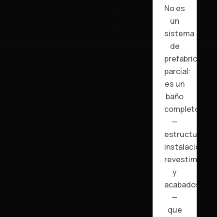
No es
un
sistema
de
prefabricado
parcial:
es un
baño
completo
—
estructura,
instalaciones,
revestimiento
y
acabados
—
que