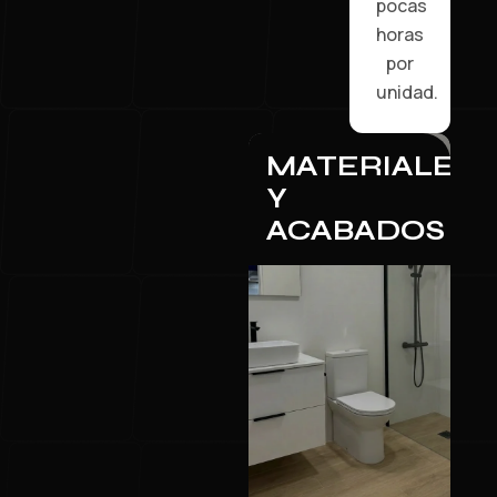
pocas
horas
por
unidad.
MATERIALES
Y
ACABADOS